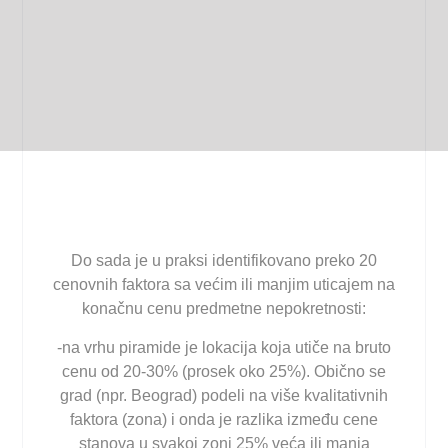
Do sada je u praksi identifikovano preko 20
cenovnih faktora sa većim ili manjim uticajem na
konačnu cenu predmetne nepokretnosti:
-na vrhu piramide je lokacija koja utiče na bruto
cenu od 20-30% (prosek oko 25%). Obično se
grad (npr. Beograd) podeli na više kvalitativnih
faktora (zona) i onda je razlika između cene
stanova u svakoj zoni 25% veća ili manja