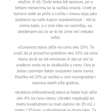
etažno, ili sl). Ovde treba biti oprezan, jer u
letnjim mesecima se ta razlika smanji. Uvek je
korisno setiti se priče o cvrčku i mravu koja jako
podseća na naše kupce nepokretnosti – leti je
svima toplo, a o zimi niko ne razmišlja, sa
ubeđenjem da će se to do zime već nekako
rešiti;
-očuvanost stana utiče na cenu oko 10%. To
znači da je prosečno potrebno oko 10% od cene
stana da bi se isti renovirao ili ako je već to
urađeno onda se to ukalkuliše u cenu. Ovo je
jedan zanimljiv faktor svojstven samo nama.
Razlika od 10% je razlika u ceni novogradnje i
stanova starih više godina;
-struktura (višesobnost) stana je faktor koji utiče
oko 4% na cenu stana. Ukratko najskuplji po
metru kvadratnom su mali stanovi do 35 m2, i
preko 130 kvm, a objašnjenje je dosta lako. Za