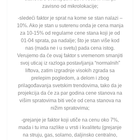
zavisno od mikrolokacije;
-sledeći faktor je sprat na kome se stan nalazi –
10%. Ako je stan u suterenu onda je cena manja
za 10-15% od regularne cene stana koji je od
01-04 sprata, pa nadalje; što je stan više kod
nas (mada ne i u svetu) pada cena istog.
Verujemo da će ovaj faktor s vremenom smanjiti
svoj uticaj iz razloga postavljanja “normalnih”
liftova, zatim izgradnje visokih zgrada sa
prelepim pogledom, a delom i zbog
prilagođavanja svetskim trendovima, tako da je
projekcija da će za par godina cene stanova na
višim spratovima biti veće od cena stanova na
nižim spratovima;
-grejanje je faktor koji utiče na cenu oko 7%,
mada i tu ima razlike u vrsti i kvalitetu (grejanje
na struju, gas, solarno, daljinsko centralno,