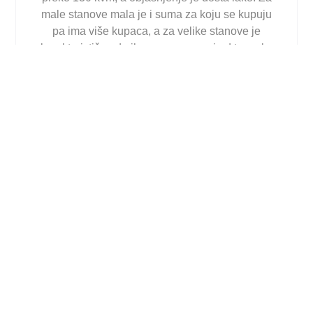
male stanove mala je i suma za koju se kupuju
pa ima više kupaca, a za velike stanove je
karakteristično da ih nema puno, a i od to malo,
malo ih se i prodaje i uvek ima određen broj
dobro platežnih kupaca koji mogu da sebi
obezbede luksuz i prestiž;
-stanje sanitarija (kupatilo, kuhinja) – 5%. Bolna
tačka većine naših stanova je stanje kupatila,
odnosno generalno mokrih čvorova. Obično je
potrebno ne samo menjati kadu, šolju, pločice
itd.., već i menjati celu instalaciju, a to košta.
Zato je to dosta `jakih` 5%, ali ko je renovirao
kupatilo zna koliko to košta;
-stolarija i bravarija – 5%. Za ovaj faktor
mišljenja smo da ne mora posebno da se
objašnjava, jer sama stolarija i bravarija u stanu
imaju svoj vek trajanja i potreba za promenom je