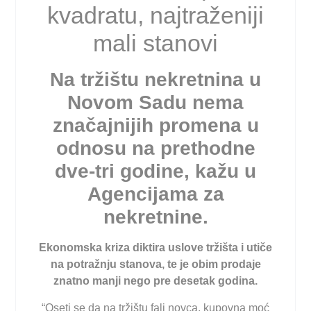
kvadratu, najtraženiji
mali stanovi
Na tržištu nekretnina u
Novom Sadu nema
značajnijih promena u
odnosu na prethodne
dve-tri godine, kažu u
Agencijama za
nekretnine.
Ekonomska kriza diktira uslove tržišta i utiče
na potražnju stanova, te je obim prodaje
znatno manji nego pre desetak godina.
“Oseti se da na tržištu fali novca, kupovna moć