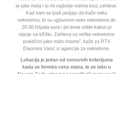
je jako mala i to mi najbolje vidimo kroz zahteve.
Kad nam se ljudi javljaju da traže neku
nekretninu, to su uglavnom neke nekretnine do
20-30 hiljada eura i po tome vidite kakvo je
stanje na tržištu. Zahteva za velike nekretnine
praktično jako malo imamo”, kaže za RTV
Eleonora Vasić iz agencije za nekretnine.
Lokacija je jedan od osnovnih kriterijuma
kada se formira cena stana, te se tako u
Novom Sadu stanovi na periferiji mogu naći
za 600 evra za kvadrat, dok u centru ta cena
iznosi i 1.300 evra.
Prilikom izbora nekretnine kupce osim cene i
lokacije, najviše zanima da li je objekat
uknjižen. Praksa pokazuje da se uglavnom
izbegava kupovina neuknjiženih stanova, ali
postoje i drugačiji primeri.