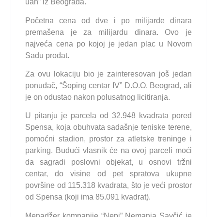
uan” iz Beograda.
Početna cena od dve i po milijarde dinara
premašena je za milijardu dinara. Ovo je
najveća cena po kojoj je jedan plac u Novom
Sadu prodat.
Za ovu lokaciju bio je zainteresovan još jedan
ponuđač, “Šoping centar IV” D.O.O. Beograd, ali
je on odustao nakon polusatnog licitiranja.
U pitanju je parcela od 32.948 kvadrata pored
Spensa, koja obuhvata sadašnje teniske terene,
pomoćni stadion, prostor za atletske treninge i
parking. Budući vlasnik će na ovoj parceli moći
da sagradi poslovni objekat, u osnovi tržni
centar, do visine od pet spratova ukupne
površine od 115.318 kvadrata, što je veći prostor
od Spensa (koji ima 85.091 kvadrat).
Menadžer kompanije “Nepi” Nemanja Savčić je