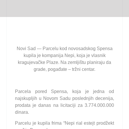
Novi Sad — Parcelu kod novosadskog Spensa
kupila je kompanija Nepi, koja je vlasnik
kragujevačke Plaze. Na zemljištu planiraju da
grade, pogađate – tržni centar.
Parcela pored Spensa, koja je jedna od
najskupljih u Novom Sadu poslednjih decenija,
prodata je danas na licitaciji za 3.774.000.000
dinara.
Parcelu je kupila frima “Nepi rial estejt prodžekt