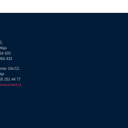
2,
bija
264 433
 264 433
stan 14s/12,
ija
 65 251 44 77
investment.rs