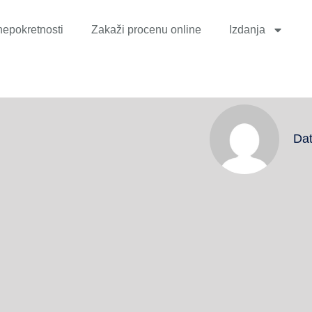
nepokretnosti
Zakaži procenu online
Izdanja
Da