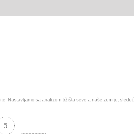
je! Nastavljamo sa analizom tržišta severa naše zemlje, sledeć
5