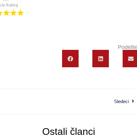
icle Rating
Podelite
Sledeci
Ostali članci