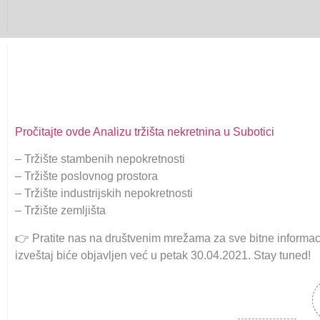
Pročitajte ovde Analizu tržišta nekretnina u Subotici
– Tržište stambenih nepokretnosti
– Tržište poslovnog prostora
– Tržište industrijskih nepokretnosti
– Tržište zemljišta
👉 Pratite nas na društvenim mrežama za sve bitne informaci
izveštaj biće objavljen već u petak 30.04.2021. Stay tuned!