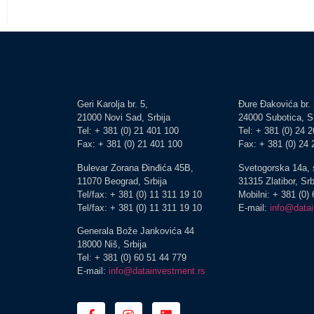
Geri Karolja br. 5,
Đure Đakovića br. 
21000 Novi Sad, Srbija
24000 Subotica, Sr
Tel: + 381 (0) 21 401 100
Tel: + 381 (0) 24 
Fax: + 381 (0) 21 401 100
Fax: + 381 (0) 24
Bulevar Zorana Đinđića 45B,
Svetogorska 14a, 
11070 Beograd, Srbija
31315 Zlatibor, Srb
Tel/fax: + 381 (0) 11 311 19 10
Mobilni: + 381 (0)
Tel/fax: + 381 (0) 11 311 19 10
E-mail:
info@data
Generala Bože Jankovića 44
18000 Niš, Srbija
Tel: + 381 (0) 60 51 44 779
E-mail:
info@datainvestment.rs