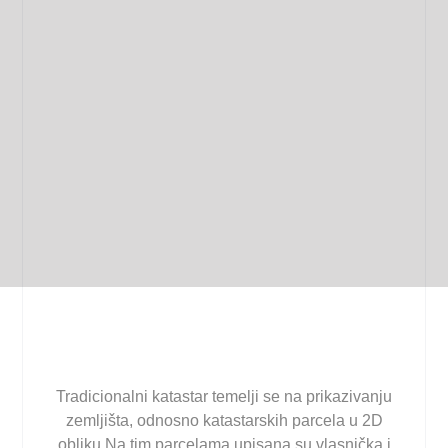
Tradicionalni katastar temelji se na prikazivanju
zemljišta, odnosno katastarskih parcela u 2D
obliku.Na tim parcelama upisana su vlasnička i