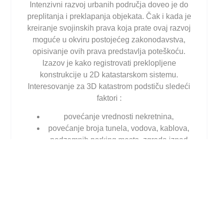
Intenzivni razvoj urbanih područja doveo je do
preplitanja i preklapanja objekata. Čak i kada je
kreiranje svojinskih prava koja prate ovaj razvoj
moguće u okviru postojećeg zakonodavstva,
opisivanje ovih prava predstavlja poteškoću.
Izazov je kako registrovati preklopljene
konstrukcije u 2D katastarskom sistemu.
Interesovanje za 3D katastrom podstiču sledeći
faktori :
povećanje vrednosti nekretnina,
povećanje broja tunela, vodova, kablova,
podzemnih parking mesta, zgrada iznad
puteva/pruga i drugih objekata na više
nivoa,
potreba za potpunim upisom 3D prava
(pravo svojine na posebne delove
objekata. 3D katastar treba detaljno da
opiše 3D proctor na koji se prava