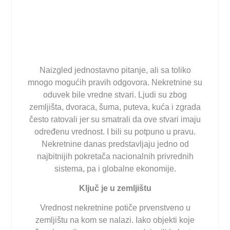
Naizgled jednostavno pitanje, ali sa toliko
mnogo mogućih pravih odgovora. Nekretnine su
oduvek bile vredne stvari. Ljudi su zbog
zemljišta, dvoraca, šuma, puteva, kuća i zgrada
često ratovali jer su smatrali da ove stvari imaju
određenu vrednost. I bili su potpuno u pravu.
Nekretnine danas predstavljaju jedno od
najbitnijih pokretača nacionalnih privrednih
sistema, pa i globalne ekonomije.
Ključ je u zemljištu
Vrednost nekretnine potiče prvenstveno u
zemljištu na kom se nalazi. Iako objekti koje