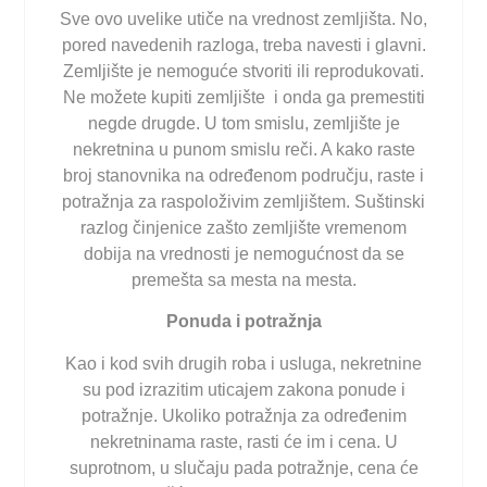
Sve ovo uvelike utiče na vrednost zemljišta. No,
pored navedenih razloga, treba navesti i glavni.
Zemljište je nemoguće stvoriti ili reprodukovati.
Ne možete kupiti zemljište i onda ga premestiti
negde drugde. U tom smislu, zemljište je
nekretnina u punom smislu reči. A kako raste
broj stanovnika na određenom području, raste i
potražnja za raspoloživim zemljištem. Suštinski
razlog činjenice zašto zemljište vremenom
dobija na vrednosti je nemogućnost da se
premešta sa mesta na mesta.
Ponuda i potražnja
Kao i kod svih drugih roba i usluga, nekretnine
su pod izrazitim uticajem zakona ponude i
potražnje. Ukoliko potražnja za određenim
nekretninama raste, rasti će im i cena. U
suprotnom, u slučaju pada potražnje, cena će