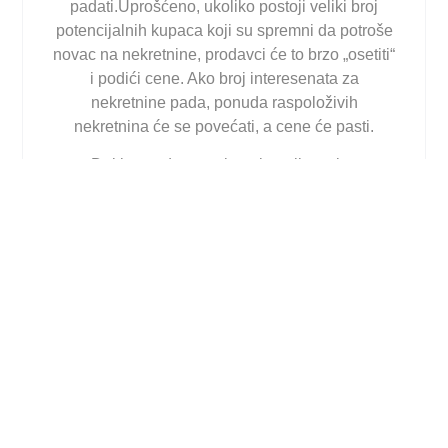
padati.Uprošćeno, ukoliko postoji veliki broj
potencijalnih kupaca koji su spremni da potroše
novac na nekretnine, prodavci će to brzo „osetiti“
i podići cene. Ako broj interesenata za
nekretnine pada, ponuda raspoloživih
nekretnina će se povećati, a cene će pasti.
Dakle, vrednost nekretnina nije stalna
kategorija, nije nepromenjiva, već zavisi od
efekata tržišta. Pojam vrednosti se može, pored
ove, klasične interpretacije ekonomske
vrednosti, shvatiti i na nekoliko drugih načina,
no sada govorimo isključivo o vrednosti
nekretnine izraženu kroz ekonomsku sferu.
Nekretnina ima i upotrebnu, investicionu i
mnoge druge koncepcije o vrednosti.
Kako odrediti vrednost nekretnine?
Ukoliko nemate ideju kako odrediti vrednost