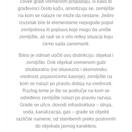
čovek gradi vremenom propadaju, ili kako to
građevinci često kažu, amortizuju se, zemljište
na kom se nalaze ne može da nestane. Jedini
izuzetak bile bi elementarne nepogode poput
zemljotresa ili poplava koje mogu da unište
zemljište, ali radi se o vrlo retkoj situaciji koju
ćemo sada zanemariti.
Bitno je odmah uočiti ovu distinkciju: objekat i
zemljište. Dok objekat vremenom gubi
strukturalnu (ne obavezno i ekonomsku
vrednost, pojasnićemo kasnije), zemljište na
kom se nalazi po pravilu dobija na vrednosti.
Razlog tome je što se područje na kom se
određeno zemljište nalazi po pravilu razvija.
Grade se ulice, dovodi infrastruktura – struja,
voda, kanalizacija, gas – grade se objekti
različite namene, od stambenih preko poslovnih
do objekata javnog karaktera.