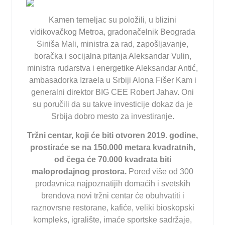
Kamen temeljac su položili, u blizini
vidikovačkog Metroa, gradonačelnik Beograda
Siniša Mali, ministra za rad, zapošljavanje,
boračka i socijalna pitanja Aleksandar Vulin,
ministra rudarstva i energetike Aleksandar Antić,
ambasadorka Izraela u Srbiji Alona Fišer Kam i
generalni direktor BIG CEE Robert Jahav. Oni
su poručili da su takve investicije dokaz da je
Srbija dobro mesto za investiranje.
Tržni centar, koji će biti otvoren 2019. godine,
prostiraće se na 150.000 metara kvadratnih,
od čega će 70.000 kvadrata biti
maloprodajnog prostora.
Pored više od 300
prodavnica najpoznatijih domaćih i svetskih
brendova novi tržni centar će obuhvatiti i
raznovrsne restorane, kafiće, veliki bioskopski
kompleks, igralište, imaće sportske sadržaje,