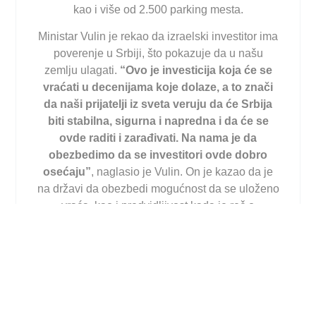
kao i više od 2.500 parking mesta.
Ministar Vulin je rekao da izraelski investitor ima
poverenje u Srbiji, što pokazuje da u našu
zemlju ulagati.
“Ovo je investicija koja će se
vraćati u decenijama koje dolaze, a to znači
da naši prijatelji iz sveta veruju da će Srbija
biti stabilna, sigurna i napredna i da će se
ovde raditi i zarađivati. Na nama je da
obezbedimo da se investitori ovde dobro
osećaju”
, naglasio je Vulin. On je kazao da je
na državi da obezbedi mogućnost da se uloženo
vraća, kao i predvidljivost kada je reč o
propisima, zakonima i pravosuđu.
“Srbija se
menja na bolje i sa njom se menja i Beograd
na bolje. Ovde će 3.000 ljudi zarađivati svoj
hleb”
, naglasio je Vulin.
Ministar Antić je istakao da je ovo sjajan dan za