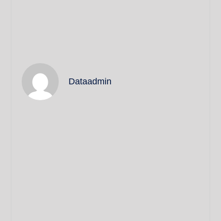
Dataadmin