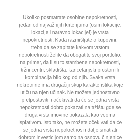
Ukoliko posmatrate osobine nepokretnosti,
jedan od najvažnijih kriterijuma (osim lokacije,
lokacije i naravno lokacije!) je vrsta
nepokretnosti. Kada razmišljate o kupovini,
treba da se zapitate kakvom vrstom
nepokretnosti želite da obogatite svoj portfolio,
na primer, da li su to stambene nepokretnosti,
tržni centri, skladišta, kancelarijski prostori ili
kombinacija bilo kog od njih. Svaka vrsta
nekretnine ima drugačiji skup karakteristika koje
utiču na njen učinak. Ne možete jednostavno
pretpostaviti i očekivati da će se jedna vrsta
nepokretnosti dobro pokazati na tržištu gde se
druga vrsta imovine pokazala kao veoma
isplativom. Isto tako, ne možete očekivati da će
se jedna vrsta nepokretnosi i dalje smatrati
dobrom investicijom samo na osnovu činjenice