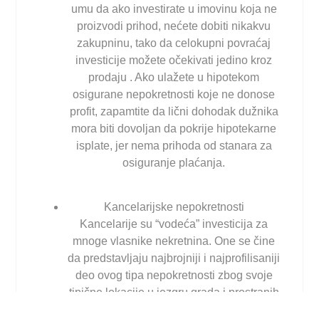
umu da ako investirate u imovinu koja ne
proizvodi prihod, nećete dobiti nikakvu
zakupninu, tako da celokupni povraćaj
investicije možete očekivati jedino kroz
prodaju . Ako ulažete u hipotekom
osigurane nepokretnosti koje ne donose
profit, zapamtite da lični dohodak dužnika
mora biti dovoljan da pokrije hipotekarne
isplate, jer nema prihoda od stanara za
osiguranje plaćanja.
Kancelarijske nepokretnosti
Kancelarije su “vodeća” investicija za
mnoge vlasnike nekretnina. One se čine
da predstavljaju najbrojniji i najprofilisaniji
deo ovog tipa nepokretnosti zbog svoje
tipične lokacije u jezgru grada i prostranih
suburbanih kancelarijskih parkova. Prihodi