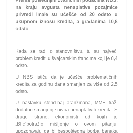
Prema poslednjim zvaničnim podacima NBS,
na kraju avgusta nenaplative pozajmice
privredi imale su učešće od 20 odsto u
ukupnom iznosu kredita, a građanima 10,8
odsto.
Kada se radi o stanovništvu, tu su najveći
problem krediti u švajcarskim francima koji je 8,4
odsto.
U NBS ističu da je učešće problematičnih
kredita za godinu dana smanjen za više od 2,5
odsto.
U nastavku stend-baj aranžmana, MMF traži
dodatno smanjenje nivoa nenaplativih kredita. S
druge strane, ekonomisti od kojih je
„Blic“potražio mišljenje o ovom pitanju,
upozoravaju da bi bespoštedna borba banaka