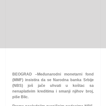
BEOGRAD –
Međunarodni monetarni fond
(MMF) insistira da se Narodna banka Srbije
(NBS) još jače uhvati u koštac sa
nenaplativim kreditima i smanji njihov broj,
piše Blic.