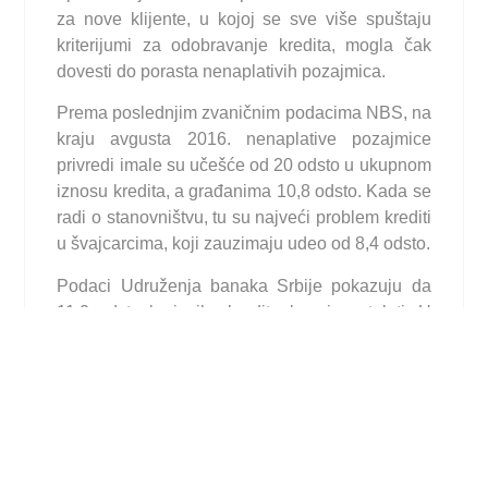
za nove klijente, u kojoj se sve više spuštaju
kriterijumi za odobravanje kredita, mogla čak
dovesti do porasta nenaplativih pozajmica.
Prema poslednjim zvaničnim podacima NBS, na
kraju avgusta 2016. nenaplative pozajmice
privredi imale su učešće od 20 odsto u ukupnom
iznosu kredita, a građanima 10,8 odsto. Kada se
radi o stanovništvu, tu su najveći problem krediti
u švajcarcima, koji zauzimaju udeo od 8,4 odsto.
Podaci Udruženja banaka Srbije pokazuju da
11,2 odsto korisnika kredita kasni u otplati. U
tome prednjače preduzetnici, sa učešćem od
15,7 odsto, zatim preduzeća (13,2 odsto).
Građani su u plaćanju najredovniji (7,2 odsto ih
kasni).
Prema mišljenju ekonomiste Ljubomira
Madžara, labaviji uslovi odobravanja kredita